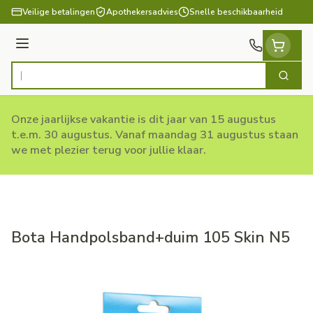
Ga naar de inhoud
Veilige betalingen
Apothekersadvies
Snelle beschikbaarheid
Menu
Zoek
Product, merk, categorie...
Onze jaarlijkse vakantie is dit jaar van 15 augustus
t.e.m. 30 augustus. Vanaf maandag 31 augustus staan
we met plezier terug voor jullie klaar.
Bota Handpolsband+duim 105 Skin N5