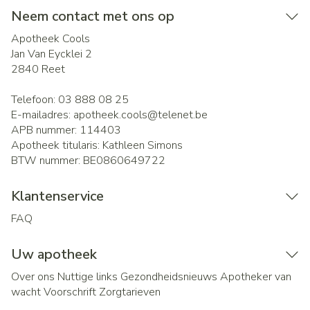
Neem contact met ons op
Apotheek Cools
Jan Van Eycklei 2
2840
Reet
Telefoon:
03 888 08 25
E-mailadres:
apotheek.cools@
telenet.be
APB nummer:
114403
Apotheek titularis:
Kathleen Simons
BTW nummer:
BE0860649722
Klantenservice
FAQ
Uw apotheek
Over ons
Nuttige links
Gezondheidsnieuws
Apotheker van
wacht
Voorschrift
Zorgtarieven