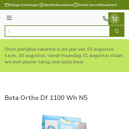
Ga naar de inhoud
Veilige betalingen
Apothekersadvies
Snelle beschikbaarheid
Menu
Zoek
Product, merk, categorie...
Onze jaarlijkse vakantie is dit jaar van 15 augustus
t.e.m. 30 augustus. Vanaf maandag 31 augustus staan
we met plezier terug voor jullie klaar.
Bota Ortho Df 1100 Wh N5