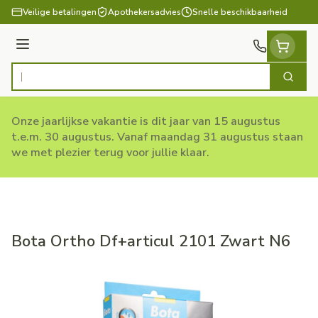
Ga naar de inhoud
Veilige betalingen
Apothekersadvies
Snelle beschikbaarheid
Menu
Zoek
Product, merk, categorie...
Onze jaarlijkse vakantie is dit jaar van 15 augustus
t.e.m. 30 augustus. Vanaf maandag 31 augustus staan
we met plezier terug voor jullie klaar.
Bota Ortho Df+articul 2101 Zwart N6