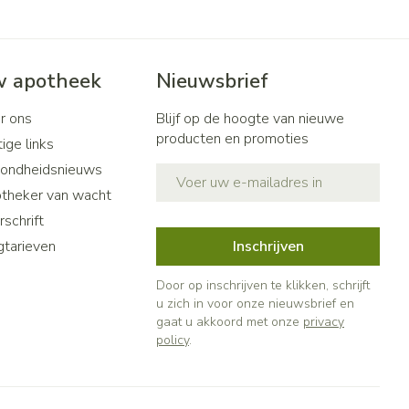
 apotheek
Nieuwsbrief
r ons
Blijf op de hoogte van nieuwe
producten en promoties
ige links
ondheidsnieuws
E-mail adres
theker van wacht
schrift
gtarieven
Inschrijven
Door op inschrijven te klikken, schrijft
u zich in voor onze nieuwsbrief en
gaat u akkoord met onze
privacy
policy
.