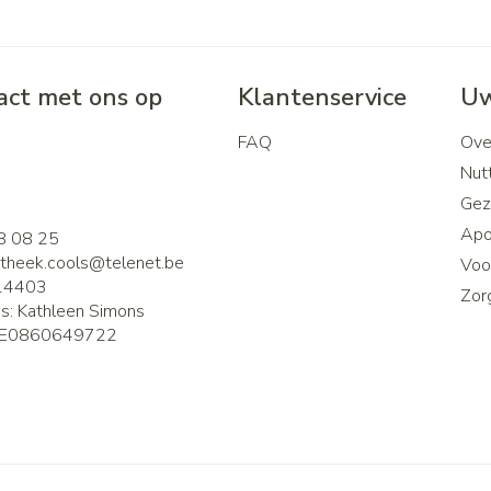
ct met ons op
Klantenservice
Uw
FAQ
Ove
2
Nutt
Gez
Apo
8 08 25
theek.cools@
telenet.be
Voor
14403
Zor
is:
Kathleen Simons
E0860649722