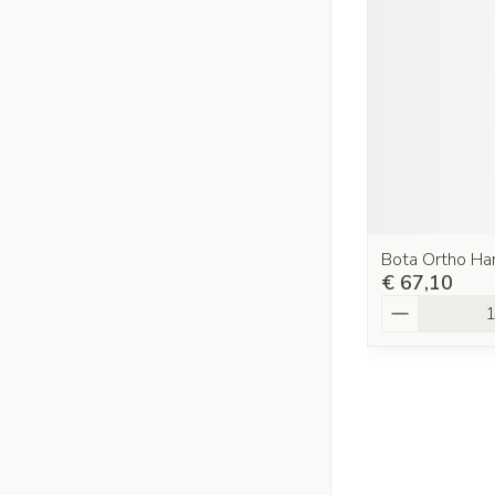
Bota Ortho H
€ 67,10
Aantal