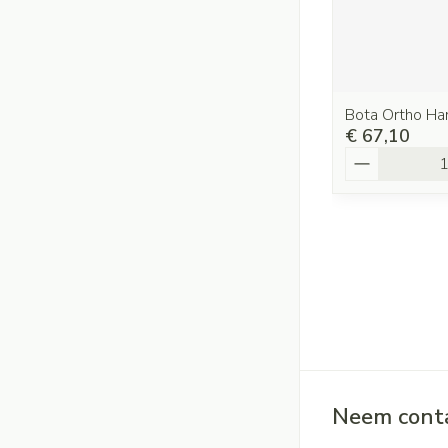
Bota Ortho H
€ 67,10
Aantal
Neem conta