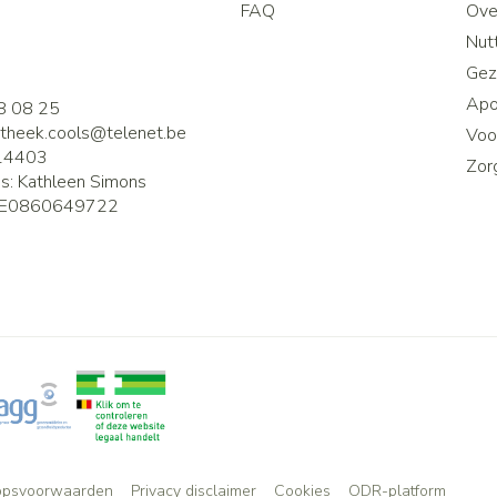
FAQ
Ove
2
Nutt
Gez
Apo
8 08 25
theek.cools@
telenet.be
Voor
14403
Zor
is:
Kathleen Simons
E0860649722
opsvoorwaarden
Privacy disclaimer
Cookies
ODR-platform