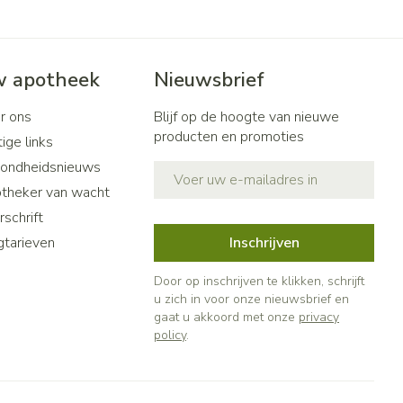
 apotheek
Nieuwsbrief
r ons
Blijf op de hoogte van nieuwe
producten en promoties
ige links
ondheidsnieuws
E-mail adres
theker van wacht
schrift
gtarieven
Inschrijven
Door op inschrijven te klikken, schrijft
u zich in voor onze nieuwsbrief en
gaat u akkoord met onze
privacy
policy
.