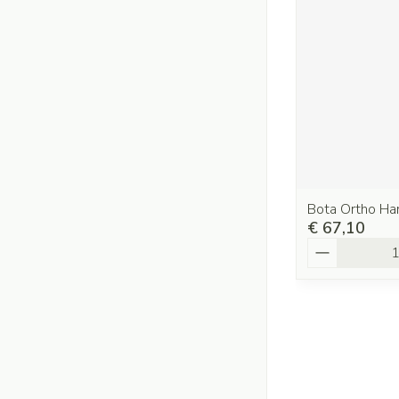
Bota Ortho H
€ 67,10
Aantal