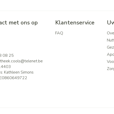
ct met ons op
Klantenservice
Uw
FAQ
Ove
2
Nutt
Gez
Apo
8 08 25
theek.cools@
telenet.be
Voor
14403
Zor
is:
Kathleen Simons
E0860649722