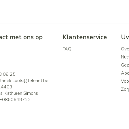
ct met ons op
Klantenservice
Uw
FAQ
Ove
2
Nutt
Gez
Apo
8 08 25
theek.cools@
telenet.be
Voor
14403
Zor
is:
Kathleen Simons
E0860649722