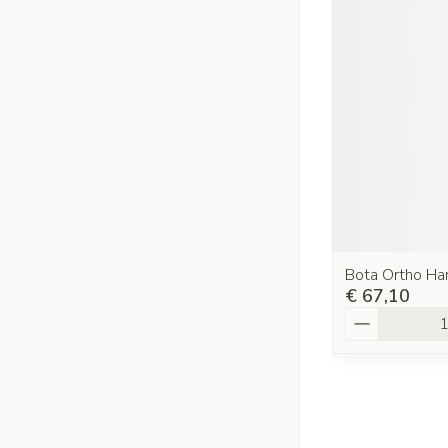
Bota Ortho H
€ 67,10
Aantal