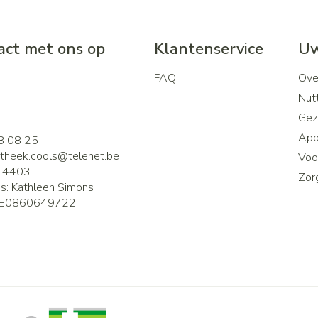
ct met ons op
Klantenservice
Uw
FAQ
Ove
2
Nutt
Gez
Apo
8 08 25
theek.cools@
telenet.be
Voor
14403
Zor
is:
Kathleen Simons
E0860649722