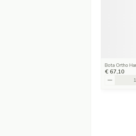
Bota Ortho H
€ 67,10
Aantal