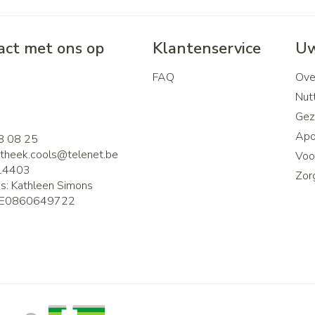
ct met ons op
Klantenservice
Uw
FAQ
Ove
2
Nutt
Gez
Apo
8 08 25
theek.cools@
telenet.be
Voor
14403
Zor
is:
Kathleen Simons
E0860649722