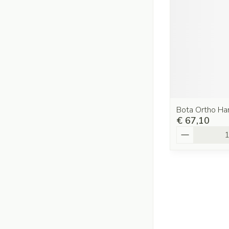
Bota Ortho H
€ 67,10
Aantal