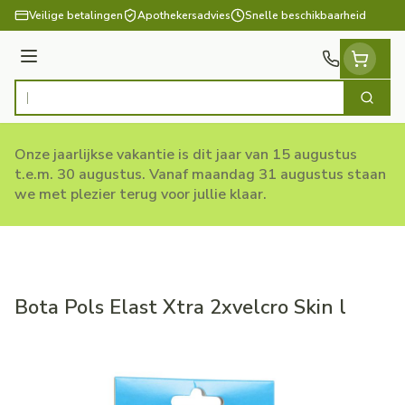
Ga naar de inhoud
Veilige betalingen
Apothekersadvies
Snelle beschikbaarheid
Menu
Zoek
Product, merk, categorie...
Onze jaarlijkse vakantie is dit jaar van 15 augustus
t.e.m. 30 augustus. Vanaf maandag 31 augustus staan
we met plezier terug voor jullie klaar.
Bota Pols Elast Xtra 2xvelcro Skin l